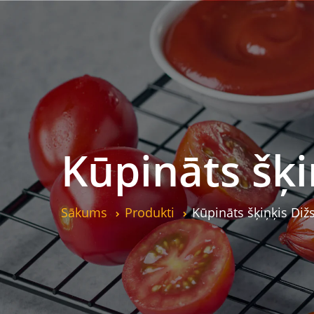
Kūpināts šk
Sākums
Produkti
Kūpināts šķiņķis D