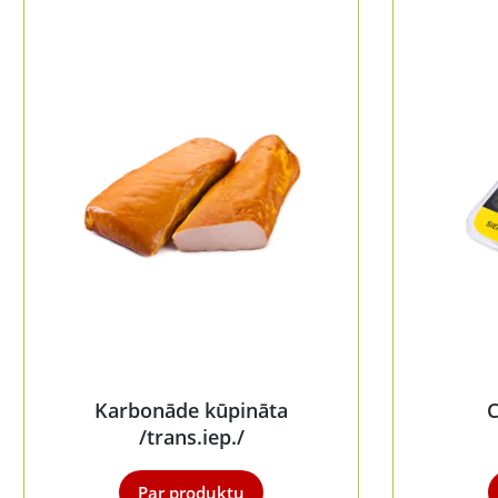
Karbonāde kūpināta
C
/trans.iep./
Par produktu