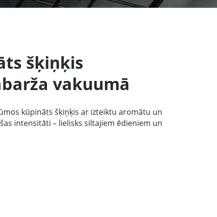
ts šķiņķis
ābarža vakuumā
bībai
67 produktu kolekcija
LV
mos kūpināts šķiņķis ar izteiktu aromātu un
as intensitāti – lielisks siltajiem ēdieniem un