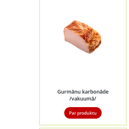
Gurmānu karbonāde
/vakuumā/
Par produktu