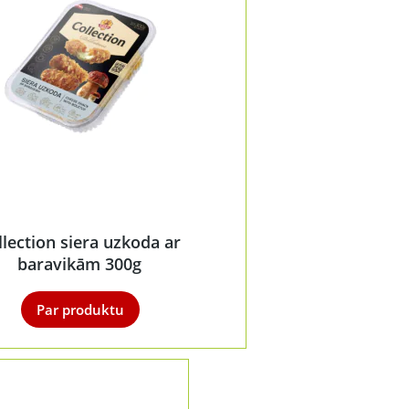
llection siera uzkoda ar
baravikām 300g
Par produktu