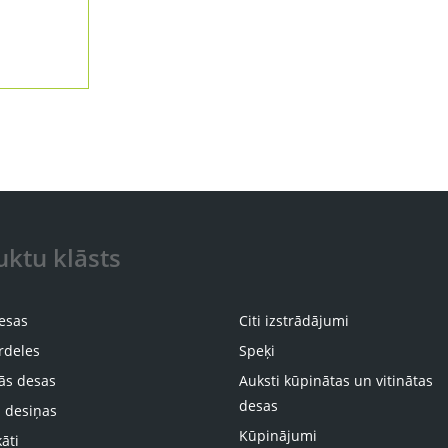
ktu klāsts
desas
Citi izstrādājumi
ardeles
Speķi
ās desas
Auksti kūpinātas un vitinātas
desas
 desiņas
Kūpinājumi
āti