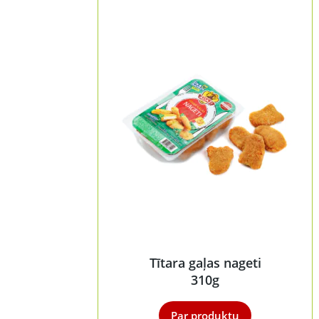
Tītara gaļas nageti
310g
Par produktu