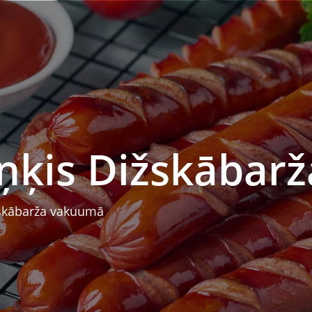
̧iņķis Dižskāba
ižskābarža vakuumā