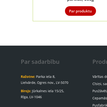
Par produktu
Par sadarbību
Produ
Ražotne:
Parka iela 8,
Vārītas 
Lielvārde, Ogres nov., LV-5070
Cīsiņi, s
Birojs:
Jūrkalnes iela 15/25,
Pusžāvēt
Rīga, LV-1046
Cepamās
Pusfabrik