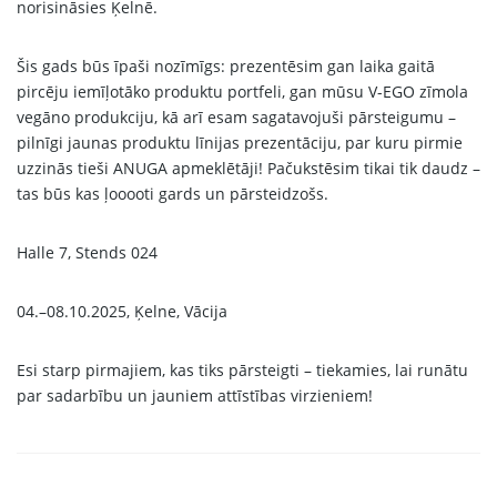
norisināsies Ķelnē.
Šis gads būs īpaši nozīmīgs: prezentēsim gan laika gaitā
pircēju iemīļotāko produktu portfeli, gan mūsu V-EGO zīmola
vegāno produkciju, kā arī esam sagatavojuši pārsteigumu –
pilnīgi jaunas produktu līnijas prezentāciju, par kuru pirmie
uzzinās tieši ANUGA apmeklētāji! Pačukstēsim tikai tik daudz –
tas būs kas ļooooti gards un pārsteidzošs.
Halle 7, Stends 024
04.–08.10.2025, Ķelne, Vācija
Esi starp pirmajiem, kas tiks pārsteigti – tiekamies, lai runātu
par sadarbību un jauniem attīstības virzieniem!