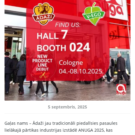
Sākums
Produkcija
Mūsu Partneri
Par ražotāju
Kontakti
Sadarbībai
67 produktu kolekcija
5 septembris, 2025
LV
Gaļas nams – Ādaži jau tradicionāli piedalīsies pasaules
lielākajā pārtikas industrijas izstādē ANUGA 2025, kas