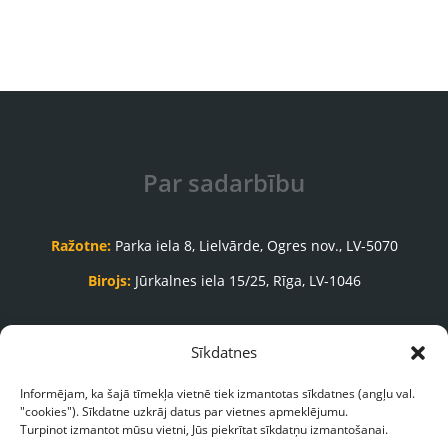
Par sadarbību
Ražotne:
Parka iela 8, Lielvārde, Ogres nov., LV-5070
Birojs:
Jūrkalnes iela 15/25, Rīga, LV-1046
Pasūtījumu pieņemšanas nodaļa:
Sīkdatnes
+371 65035999
Informējam, ka šajā tīmekļa vietnē tiek izmantotas sīkdatnes (angļu val.
"cookies"). Sīkdatne uzkrāj datus par vietnes apmeklējumu.
pasutijumi@galasnams.lv
Turpinot izmantot mūsu vietni, Jūs piekrītat sīkdatņu izmantošanai.