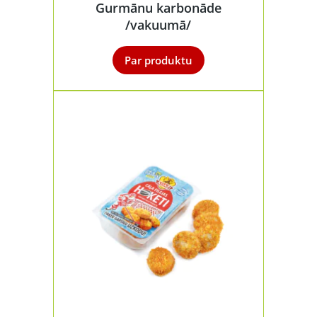
Gurmānu karbonāde
/vakuumā/
Par produktu