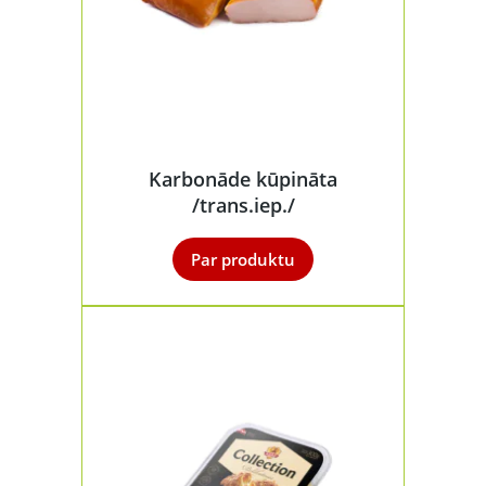
Karbonāde kūpināta
/trans.iep./
Par produktu