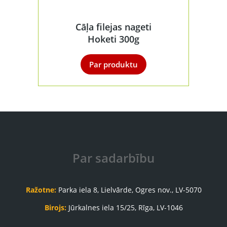
Cāļa filejas nageti
Hoketi 300g
Par produktu
Par sadarbību
Ražotne:
Parka iela 8, Lielvārde, Ogres nov., LV-5070
Birojs:
Jūrkalnes iela 15/25, Rīga, LV-1046