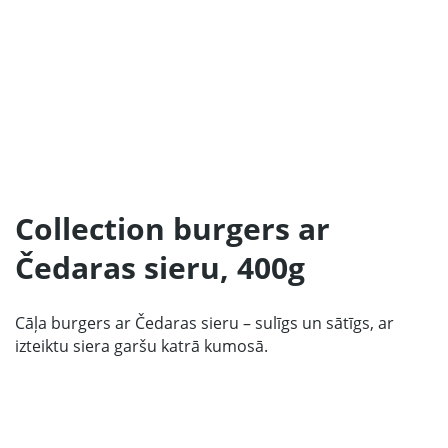
Sākums
Produkcija
Mūsu Partneri
Collection burgers ar
Par ražotāju
Čedaras sieru, 400g
Kontakti
Sadarbībai
Cāļa burgers ar Čedaras sieru – sulīgs un sātīgs, ar
izteiktu siera garšu katrā kumosā.
67 produktu kolekcija
LV