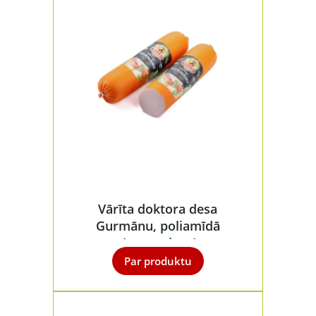
Vārīta doktora desa
Gurmānu, poliamīdā
/transp.iep./
Par produktu