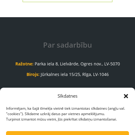
Par sadarbību
Ražotne:
Parka iela 8, Lielvārde, Ogres nov., LV-5070
Birojs:
Jūrkalnes iela 15/25, Rīga, LV-1046
Pasūtījumu pieņemšanas nodaļa:
Sīkdatnes
+371 65035999
Informējam, ka šajā tīmekļa vietnē tiek izmantotas sīkdatnes (angļu val.
"cookies"). Sīkdatne uzkrāj datus par vietnes apmeklējumu.
pasutijumi@galasnams.lv
Turpinot izmantot mūsu vietni, Jūs piekrītat sīkdatņu izmantošanai.