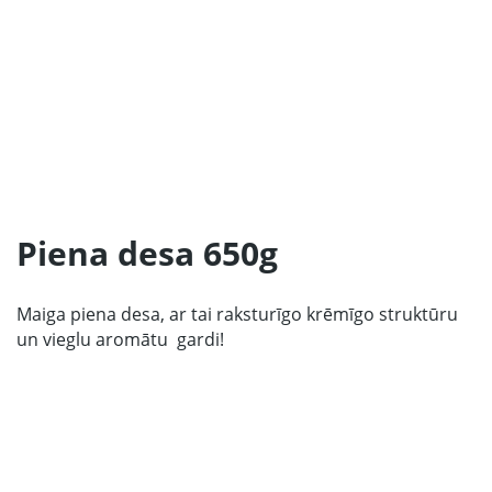
Sākums
Produkcija
Mūsu Partneri
Par ražotāju
Piena desa 650g
Kontakti
Maiga piena desa, ar tai raksturīgo krēmīgo struktūru
Sadarbībai
un vieglu aromātu ­ gardi!
67 produktu kolekcija
LV