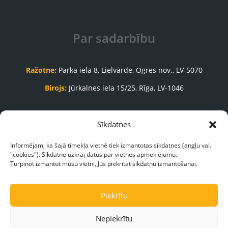
Par sadarbību
Ražotne:
Parka iela 8, Lielvārde, Ogres nov., LV-5070
Birojs:
Jūrkalnes iela 15/25, Rīga, LV-1046
Pasūtījumu pieņemšanas nodaļa:
Sīkdatnes
+371 65035999
Informējam, ka šajā tīmekļa vietnē tiek izmantotas sīkdatnes (angļu val.
"cookies"). Sīkdatne uzkrāj datus par vietnes apmeklējumu.
pasutijumi@galasnams.lv
Turpinot izmantot mūsu vietni, Jūs piekrītat sīkdatņu izmantošanai.
Piekrītu
Nepiekrītu