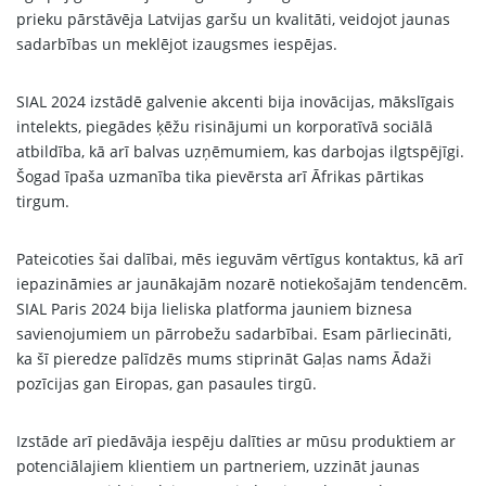
prieku pārstāvēja Latvijas garšu un kvalitāti, veidojot jaunas
sadarbības un meklējot izaugsmes iespējas.
SIAL 2024 izstādē galvenie akcenti bija inovācijas, mākslīgais
intelekts, piegādes ķēžu risinājumi un korporatīvā sociālā
atbildība, kā arī balvas uzņēmumiem, kas darbojas ilgtspējīgi.
Šogad īpaša uzmanība tika pievērsta arī Āfrikas pārtikas
tirgum.
Pateicoties šai dalībai, mēs ieguvām vērtīgus kontaktus, kā arī
iepazināmies ar jaunākajām nozarē notiekošajām tendencēm.
SIAL Paris 2024 bija lieliska platforma jauniem biznesa
savienojumiem un pārrobežu sadarbībai. Esam pārliecināti,
ka šī pieredze palīdzēs mums stiprināt Gaļas nams Ādaži
pozīcijas gan Eiropas, gan pasaules tirgū.
Izstāde arī piedāvāja iespēju dalīties ar mūsu produktiem ar
potenciālajiem klientiem un partneriem, uzzināt jaunas