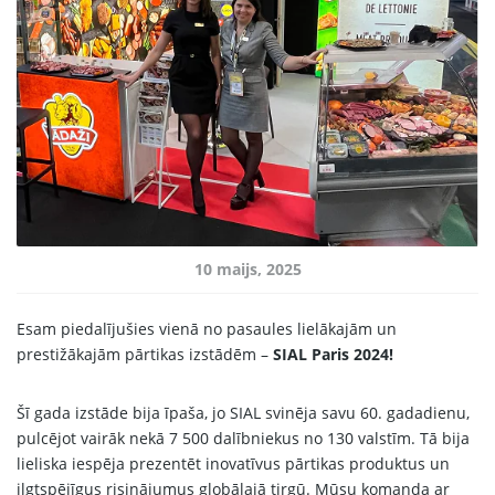
Sākums
Produkcija
Mūsu Partneri
Par ražotāju
10 maijs, 2025
Kontakti
Esam piedalījušies vienā no pasaules lielākajām un
Sadarbībai
prestižākajām pārtikas izstādēm –
SIAL Paris 2024!
67 produktu kolekcija
Šī gada izstāde bija īpaša, jo SIAL svinēja savu 60. gadadienu,
LV
pulcējot vairāk nekā 7 500 dalībniekus no 130 valstīm. Tā bija
lieliska iespēja prezentēt inovatīvus pārtikas produktus un
ilgtspējīgus risinājumus globālajā tirgū. Mūsu komanda ar