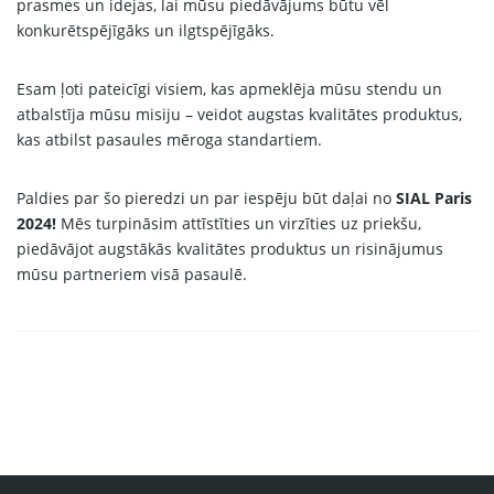
prasmes un idejas, lai mūsu piedāvājums būtu vēl
konkurētspējīgāks un ilgtspējīgāks.
Esam ļoti pateicīgi visiem, kas apmeklēja mūsu stendu un
atbalstīja mūsu misiju – veidot augstas kvalitātes produktus,
kas atbilst pasaules mēroga standartiem.
Paldies par šo pieredzi un par iespēju būt daļai no
SIAL Paris
2024!
Mēs turpināsim attīstīties un virzīties uz priekšu,
piedāvājot augstākās kvalitātes produktus un risinājumus
mūsu partneriem visā pasaulē.