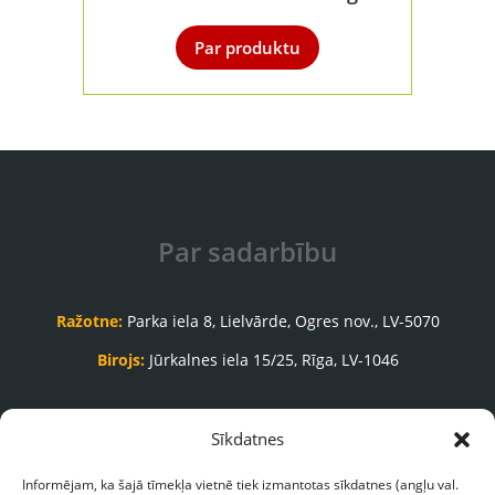
Par produktu
Par sadarbību
Ražotne:
Parka iela 8, Lielvārde, Ogres nov., LV-5070
Birojs:
Jūrkalnes iela 15/25, Rīga, LV-1046
Pasūtījumu pieņemšanas nodaļa:
Sīkdatnes
+371 65035999
Informējam, ka šajā tīmekļa vietnē tiek izmantotas sīkdatnes (angļu val.