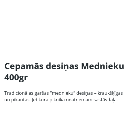
Sākums
Produkcija
Mūsu Partneri
Cepamās desiņas Mednieku
Par ražotāju
400gr
Kontakti
Sadarbībai
Tradicionālas garšas “mednieku” desiņas – kraukšķīgas
un pikantas. Jebkura piknika neatņemam sastāvdaļa.
67 produktu kolekcija
LV