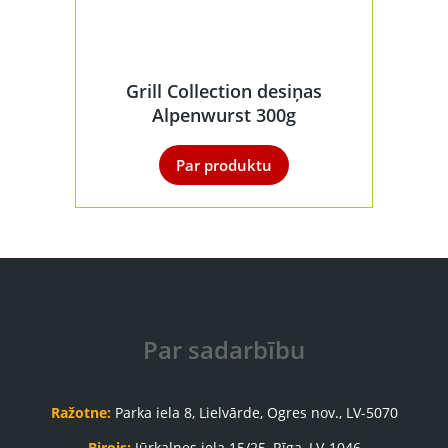
Grill Collection desiņas
Alpenwurst 300g
Par produktu
Par sadarbību
Ražotne:
Parka iela 8, Lielvārde, Ogres nov., LV-5070
Birojs:
Jūrkalnes iela 15/25, Rīga, LV-1046