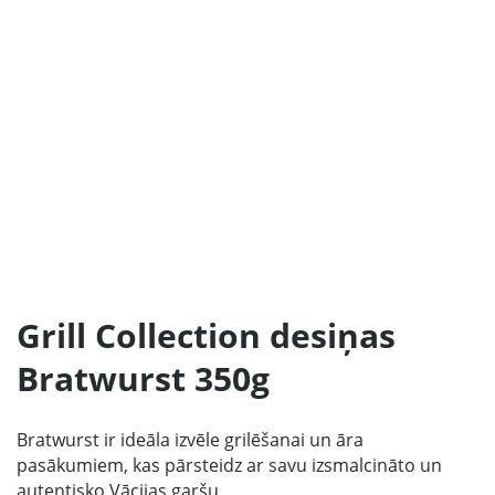
Sākums
Produkcija
Mūsu Partneri
Par ražotāju
Kontakti
Grill Collection desiņas
Sadarbībai
Bratwurst 350g
67 produktu kolekcija
LV
Bratwurst ir ideāla izvēle grilēšanai un āra
pasākumiem, kas pārsteidz ar savu izsmalcināto un
autentisko Vācijas garšu.