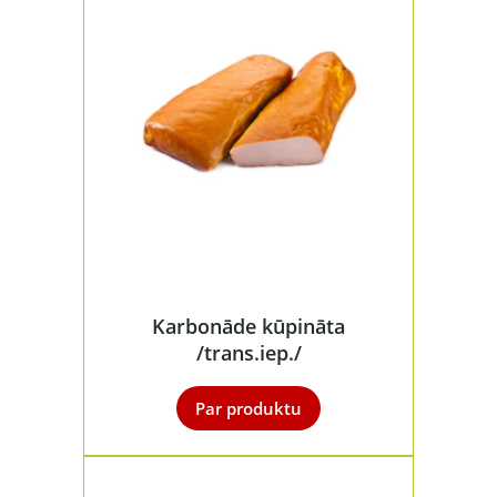
Karbonāde kūpināta
/trans.iep./
Par produktu