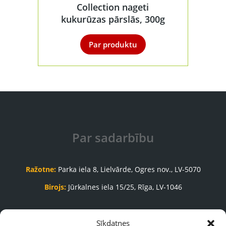
Collection nageti
kukurūzas pārslās, 300g
Par produktu
Par sadarbību
Ražotne:
Parka iela 8, Lielvārde, Ogres nov., LV-5070
Birojs:
Jūrkalnes iela 15/25, Rīga, LV-1046
Pasūtījumu pieņemšanas nodaļa:
Sīkdatnes