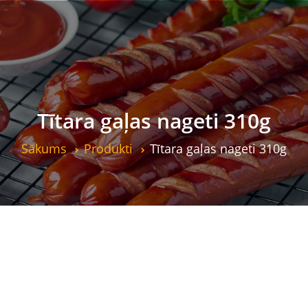
Tītara gaļas nageti 310g
Sākums
Produkti
Tītara gaļas nageti 310g