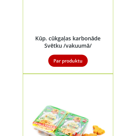
Kūp. cūkgaļas karbonāde
Svētku /vakuumā/
Par produktu