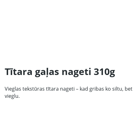
Sākums
Produkcija
Mūsu Partneri
Tītara gaļas nageti 310g
Par ražotāju
Kontakti
Vieglas tekstūras tītara nageti – kad gribas ko siltu, bet
Sadarbībai
vieglu.
67 produktu kolekcija
LV