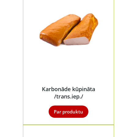
Karbonāde kūpināta
/trans.iep./
Par produktu