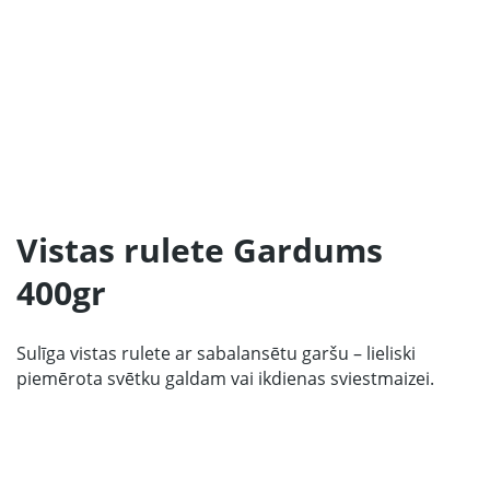
Sākums
Produkcija
Mūsu Partneri
Vistas rulete Gardums
Par ražotāju
400gr
Kontakti
Sadarbībai
Sulīga vistas rulete ar sabalansētu garšu – lieliski
piemērota svētku galdam vai ikdienas sviestmaizei.
67 produktu kolekcija
LV