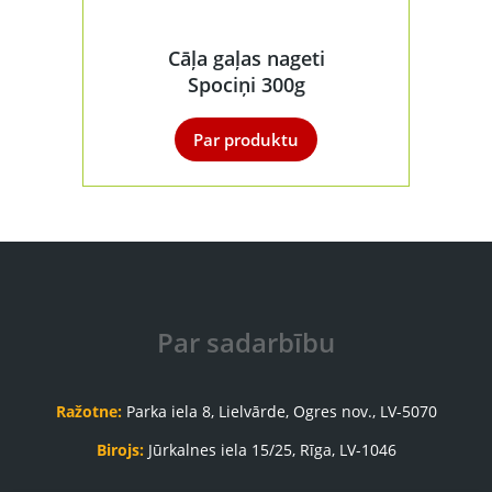
Cāļa gaļas nageti
Spociņi 300g
Par produktu
Par sadarbību
Ražotne:
Parka iela 8, Lielvārde, Ogres nov., LV-5070
Birojs:
Jūrkalnes iela 15/25, Rīga, LV-1046